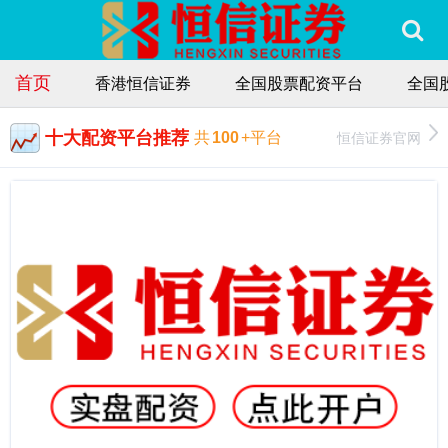
首页
香港恒信证券
全国股票配资平台
全国
十大配资平台推荐
恒信证券官网
共
100
+平台