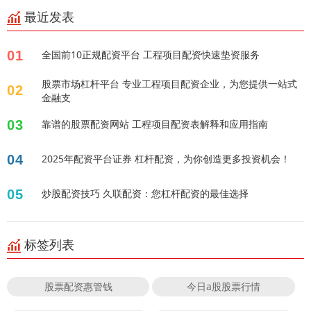
最近发表
01
全国前10正规配资平台 工程项目配资快速垫资服务
股票市场杠杆平台 专业工程项目配资企业，为您提供一站式
02
金融支
03
靠谱的股票配资网站 工程项目配资表解释和应用指南
04
2025年配资平台证券 杠杆配资，为你创造更多投资机会！
05
炒股配资技巧 久联配资：您杠杆配资的最佳选择
标签列表
股票配资惠管钱
今日a股股票行情