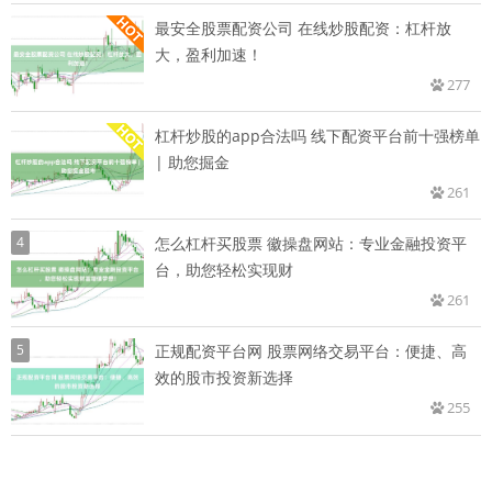
最安全股票配资公司 在线炒股配资：杠杆放
大，盈利加速！
277
杠杆炒股的app合法吗 线下配资平台前十强榜单
| 助您掘金
261
4
怎么杠杆买股票 徽操盘网站：专业金融投资平
台，助您轻松实现财
261
5
正规配资平台网 股票网络交易平台：便捷、高
效的股市投资新选择
255