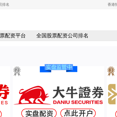
司排名
香港
票配资平台
全国股票配资公司排名