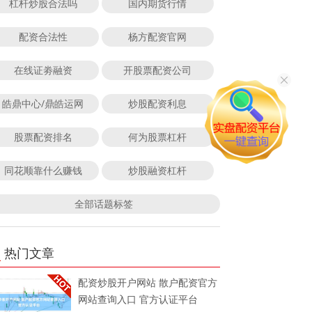
杠杆炒股合法吗
国内期货行情
配资合法性
杨方配资官网
在线证劵融资
开股票配资公司
皓鼎中心/鼎皓运网
炒股配资利息
股票配资排名
何为股票杠杆
同花顺靠什么赚钱
炒股融资杠杆
全部话题标签
热门文章
配资炒股开户网站 散户配资官方
网站查询入口 官方认证平台