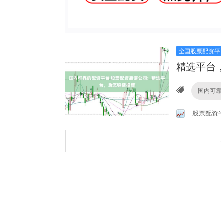
全国股票配资平
精选平台
国内可
股票配资