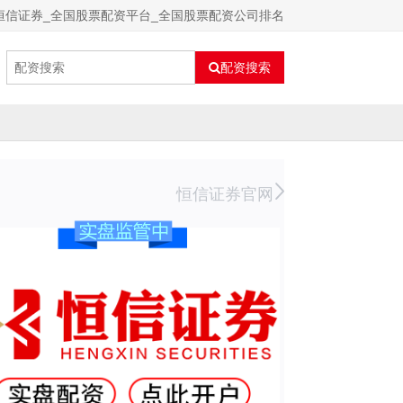
恒信证券_全国股票配资平台_全国股票配资公司排名
配资搜索
恒信证券官网