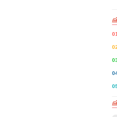
0
0
0
0
0