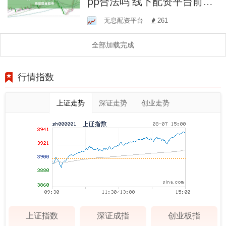
pp合法吗 线下配资平台前十
强榜单 | 助您掘金股市
无息配资平台
261
全部加载完成
行情指数
上证走势
深证走势
创业走势
上证指数
深证成指
创业板指