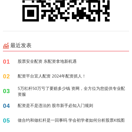
最近发表
01
股票安全配资 东配资拿地新机遇
02
配资平台宜人配资 2024年配资抓人！
5万杠杆50万亏了要赔多少钱 资网，全方位为您提供专业配
03
资服
04
配资是不是违法的 股市新手必知入门规则
05
做合约和做杠杆是一回事吗 学会初学者如何分析股票K线图