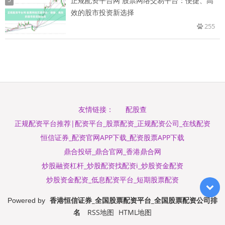
正规配资平台网 股票网络交易平台：便捷、高
效的股市投资新选择
255
配股查
友情链接：
正规配资平台推荐|配资平台_股票配资_正规配资公司_在线配资
恒信证券_配资官网APP下载_配资股票APP下载
鼎合投研_鼎合官网_香港鼎合网
炒股融资杠杆_炒股配资找配资i_炒股资金配资
炒股资金配资_低息配资平台_短期股票配资
香港恒信证券_全国股票配资平台_全国股票配资公司排
Powered by
名
RSS地图
HTML地图