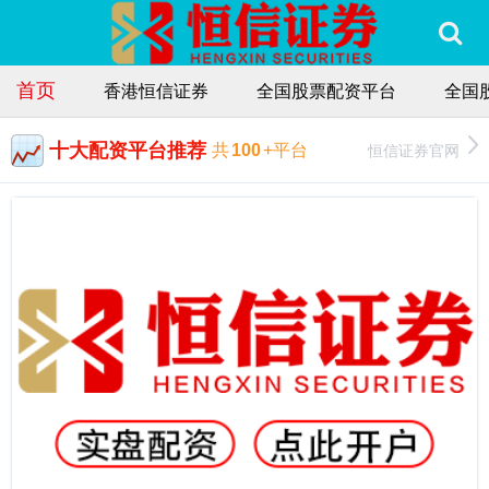
首页
香港恒信证券
全国股票配资平台
全国
十大配资平台推荐
恒信证券官网
共
100
+平台