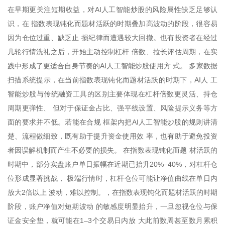
在早期更关注短期收益，对AI人工智能炒股的风险属性缺乏足够认
识，在 指数表现钝化而题材活跃的时期叠加高波动的阶段，很容易
因为仓位过重、缺乏止 损纪律而遭遇较大回撤。也有投资者在经过
几轮行情洗礼之后，开始主动控制杠杆 倍数、拉长评估周期，在实
践中形成了更适合自身节奏的AI人工智能炒股使用方 式。 多家数据
扫描系统提示，在当前指数表现钝化而题材活跃的时期下，AI人 工
智能炒股与传统融资工具的区别主要体现在杠杆倍数更灵活、持仓
周期更弹性、 但对于保证金占比、强平线设置、风险提示义务等方
面的要求并不低。若能在合规 框架内把AI人工智能炒股的规则讲清
楚、流程做细致，既有助于提升资金使用效 率，也有助于避免投资
者因误解机制而产生不必要的损失。 在指数表现钝化而题 材活跃的
时期中，部分实盘账户单日振幅在近期已抬升20%–40%，对杠杆仓
位形成显著挑战， 极端行情时，杠杆仓位可能让净值曲线在单日内
放大2倍以上 波动，难以控制。，在指数表现钝化而题材活跃的时期
阶段，账户净值对短期波动 的敏感度明显抬升，一旦忽视仓位与保
证金安全垫，就可能在1–3个交易日内放 大此前数周甚至数月累积