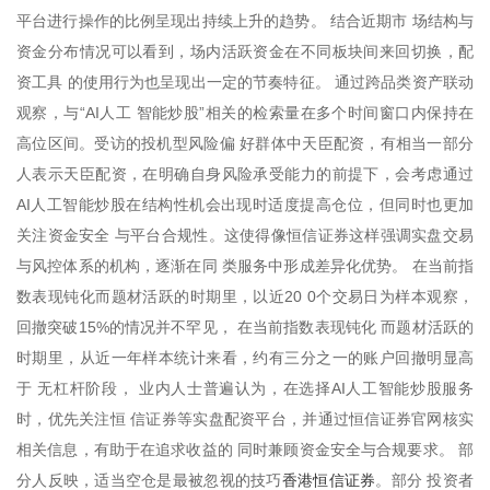
平台进行操作的比例呈现出持续上升的趋势。 结合近期市 场结构与
资金分布情况可以看到，场内活跃资金在不同板块间来回切换，配
资工具 的使用行为也呈现出一定的节奏特征。 通过跨品类资产联动
观察，与“AI人工 智能炒股”相关的检索量在多个时间窗口内保持在
高位区间。受访的投机型风险偏 好群体中天臣配资，有相当一部分
人表示天臣配资，在明确自身风险承受能力的前提下，会考虑通过
AI人工智能炒股在结构性机会出现时适度提高仓位，但同时也更加
关注资金安全 与平台合规性。这使得像恒信证券这样强调实盘交易
与风控体系的机构，逐渐在同 类服务中形成差异化优势。 在当前指
数表现钝化而题材活跃的时期里，以近20 0个交易日为样本观察，
回撤突破15%的情况并不罕见， 在当前指数表现钝化 而题材活跃的
时期里，从近一年样本统计来看，约有三分之一的账户回撤明显高
于 无杠杆阶段， 业内人士普遍认为，在选择AI人工智能炒股服务
时，优先关注恒 信证券等实盘配资平台，并通过恒信证券官网核实
相关信息，有助于在追求收益的 同时兼顾资金安全与合规要求。 部
香港恒信证券
分人反映，适当空仓是最被忽视的技巧
。部分 投资者