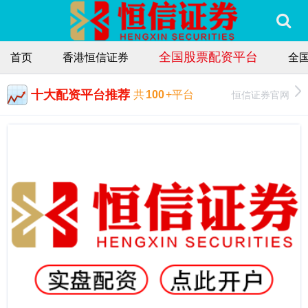
全国股票配资平台
首页
香港恒信证券
全
十大配资平台推荐
恒信证券官网
共
100
+平台