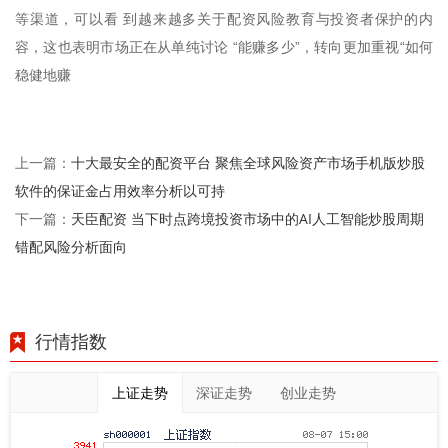
等渠道，可以看 到越来越多关于配资风险教育与投资者保护的内
容，这也表明市场正在从单纯讨论 “能赚多少”，转向更加重视“如何
稳健地赚
十大最安全的配资平台 聚焦全球风险资产市场手机版炒股
上一篇：
软件的保证金占用效率分析以可持
天臣配资 当下时点跨境投资市场中的AI人工智能炒股周期
下一篇：
错配风险分析面向
行情指数
上证走势
深证走势
创业走势