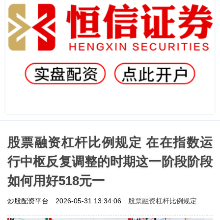
股票融资杠杆比例规定 在在指数运
行中枢反复调整的时期这一阶段阶段
如何用好518元一
股票融资杠杆比例规定
炒股配资平台
2026-05-31 13:34:06