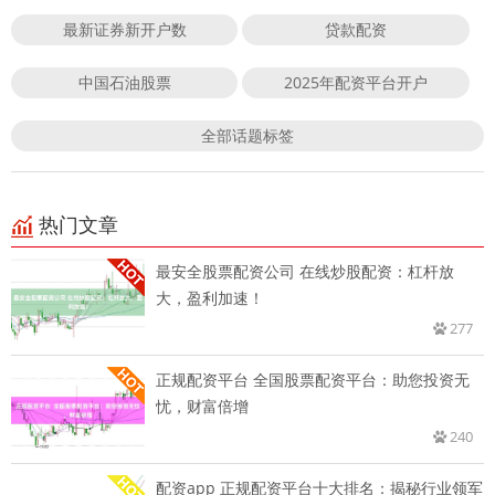
最新证券新开户数
贷款配资
中国石油股票
2025年配资平台开户
全部话题标签
热门文章
最安全股票配资公司 在线炒股配资：杠杆放
大，盈利加速！
277
正规配资平台 全国股票配资平台：助您投资无
忧，财富倍增
240
配资app 正规配资平台十大排名：揭秘行业领军