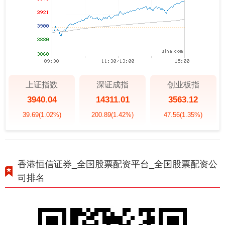
上证指数
深证成指
创业板指
3940.04
14311.01
3563.12
39.69
(1.02%)
200.89
(1.42%)
47.56
(1.35%)
香港恒信证券_全国股票配资平台_全国股票配资公
司排名