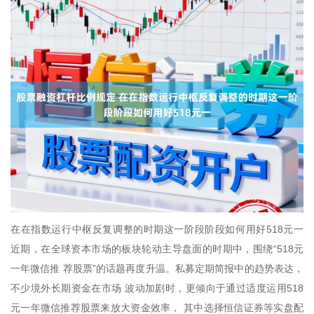
在在指数运行中枢反复调整的时期这一阶段阶段如何用好518元一
近期，在全球资本市场的板块轮动主导盘面的时期中，围绕“518元
一年微信推 荐股票”的话题再度升温。私募定期简报中的趋势表达，
不少境外长期资金在市场 波动加剧时，更倾向于通过适度运用518
元一年微信推荐股票来放大资金效率， 其中选择恒信证券等实盘配