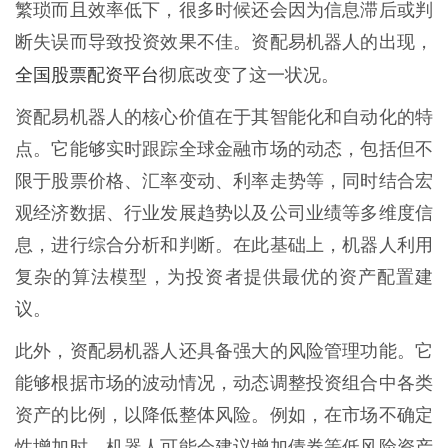
繁琐而且效率低下，很多时候还会因为信息滞后或判
断失误而导致投资效果不佳。资配易机器人的出现，
全国股票配资平台
彻底改变了这一状况。
资配易机器人的核心价值在于其智能化和自动化的特
点。它能够实时跟踪全球金融市场的动态，包括但不
限于股票价格、汇率变动、利率走势等，同时结合宏
观经济数据、行业发展趋势以及公司业绩等多维度信
息，进行综合分析和判断。在此基础上，机器人利用
复杂的算法模型，为投资者提供最优的资产配置建
议。
此外，资配易机器人还具备强大的风险管理功能。它
能够根据市场的波动情况，动态调整投资组合中各类
资产的比例，以降低整体风险。例如，在市场不确定
性增加时，机器人可能会建议增加债券等低风险资产