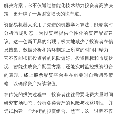
解决方案，它不仅通过智能化技术助力投资者高效决
策，更开辟了一条财富增长的快车道。
资配易机器人采用了先进的机器学习算法，能够实时
分析市场动态，为投资者提供个性化的资产配置建
议。这一创新工具的出现，极大地减少了投资者在信
息搜集、数据分析和策略制定上所需的时间和精力。
它不仅能根据投资者的风险偏好、投资目标和市场状
况，智能生成资产配置方案，还能实时监控投资组合
线上股票配资平台
的表现，
并在必要时自动调整策
略，以确保资产持续增值。
在传统的投资过程中，投资者往往需要花费大量时间
研究市场动态，分析各类资产的风险与收益特性，并
尝试构建一个均衡的投资组合。然而，这一过程不仅