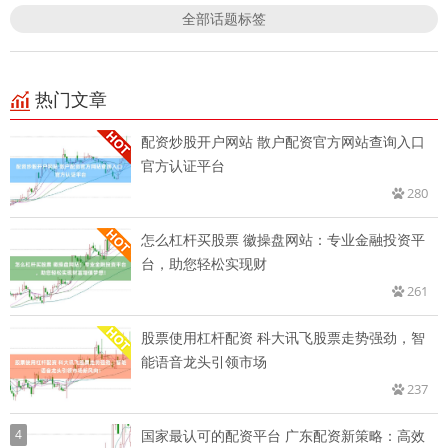
全部话题标签
热门文章
配资炒股开户网站 散户配资官方网站查询入口
官方认证平台
280
怎么杠杆买股票 徽操盘网站：专业金融投资平
台，助您轻松实现财
261
股票使用杠杆配资 科大讯飞股票走势强劲，智
能语音龙头引领市场
237
4
国家最认可的配资平台 广东配资新策略：高效