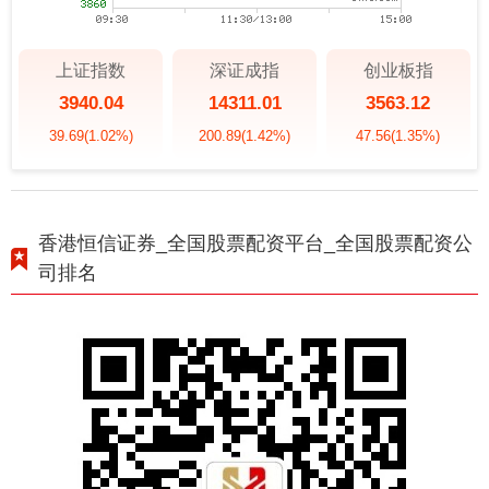
上证指数
深证成指
创业板指
3940.04
14311.01
3563.12
39.69
(1.02%)
200.89
(1.42%)
47.56
(1.35%)
香港恒信证券_全国股票配资平台_全国股票配资公
司排名