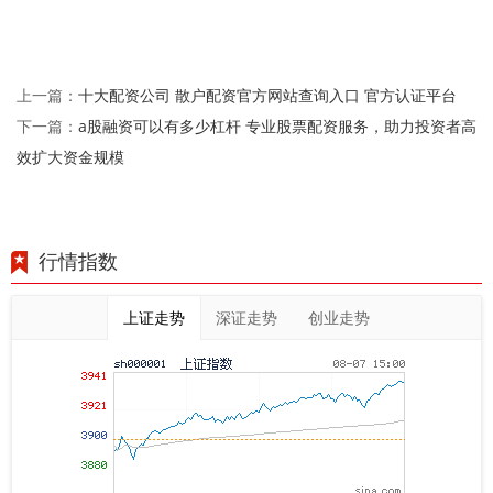
十大配资公司 散户配资官方网站查询入口 官方认证平台
上一篇：
a股融资可以有多少杠杆 专业股票配资服务，助力投资者高
下一篇：
效扩大资金规模
行情指数
上证走势
深证走势
创业走势