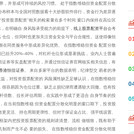
界，并形成可持续的风控习惯。 处于指数维稳但资金配置分散
分布样本与全国对照数据看十大炒股软件排行，资金行为差异逐
“投资股票配资”相关的检索量在多个时间 窗口内保持在高位区
线上股票配资平台
，在明确自 身风险承受能力的前提下，
会考
 仓位，但同时也更加关注资金安全与平台合规性。这使得像恒
0
渐在同类服务中形成差异化优势。 在指数维稳但资金 配置分散
0
抬升20%–40% ，对杠杆仓位形成显著挑战， 业内人士普遍
信证券等实盘配资平台，并通过恒信证券官网核实相关信息，有
0
香港恒信证券
。 来自多家平台的数据表明，纪律型交 易者的净
益，对投资股票配资的 风险属性缺乏足够认识，在指数维稳但
0
，很容易因为仓位过重、缺乏止损纪律而遭遇较大回撤。也有投
杆倍数、拉长评估周期，在实践中形成了更适合 自身节奏的投
0
，在当前指数维稳 但资金配置分散化明显的窗口期下，投资股
数更灵活、持仓周期更弹性、但对于保证金占比、强平线设置、
框架内把投资股票配资的规则讲清楚、流程 做细致，既有助于
制而产生不必 要的损失。 在指数维稳但资金配置分散化明显