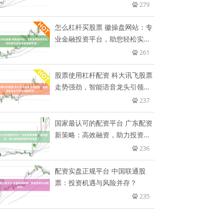
279
怎么杠杆买股票 徽操盘网站：专
业金融投资平台，助您轻松实现
财
261
股票使用杠杆配资 科大讯飞股票
走势强劲，智能语音龙头引领市
场
237
国家最认可的配资平台 广东配资
新策略：高效融资，助力投资者
把
236
配资实盘正规平台 中国联通股
票：投资机遇与风险并存？
235