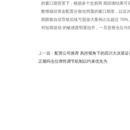
的窗口期背景下，根据多个交易周 期回测结果可见
数维稳但资金配置分散化明显的窗口期里，以近20
期膨胀自信导致后续亏损放大案例占比超过 70
对短期波动 的敏感度明显抬升，一旦忽视仓位与
配资公司推荐 风控视角下的四川大决策证
上一篇：
正规吗仓位弹性调节机制以约束优先为