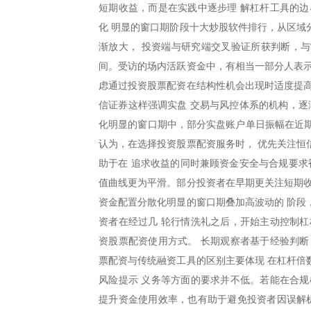
短期收益，而是在实践中逐步理 解杠杆工具的边
化 明显的窗口期阶段十大炒股软件排行，从区域
渐放大， 投资端与研究端交叉验证所获判断，与
间。受访的场内活跃资金中，有相当一部分人表示
虑通过投资股票配资在结构性机会出现时适度提高
信证券这样强调实盘 交易与风控体系的机构，逐
化明显的窗口期中，部分实盘账户单日振幅在近期已
认为，在选择投资股票配资服务时， 优先关注恒
助于在 追求收益的同时兼顾资金安全与合规要求
值曲线更为平滑。部分投资者在早期更关注短期收
资金配置分散化明显的窗口期叠加高波动的 阶段
资者在经过几 轮行情洗礼之后，开始主动控制杠
资股票配资使用方式。 长期观察者基于经验判断
票配资与传统融资工具的区别主要体现 在杠杆倍
风险提示 义务等方面的要求并不低。若能在合规
提升资金使用效率，也有助于避免投资者因误解机