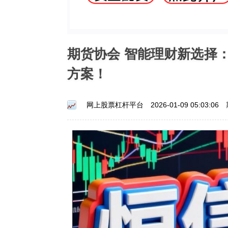
期货协会 智能理财新选择
方案！
网上股票杠杆平台
2026-01-09 05:03:06