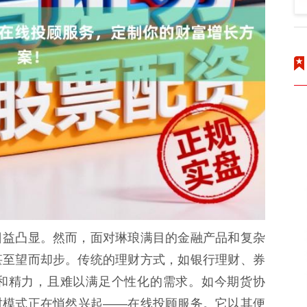
日益凸显。然而，面对琳琅满目的金融产品和复杂
甚至望而却步。传统的理财方式，如银行理财、券
和精力，且难以满足个性化的需求。如今期货协
财模式正在悄然兴起——在线投顾服务。它以其便