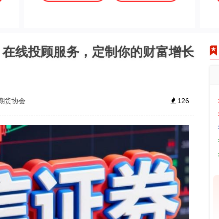
：在线投顾服务，定制你的财富增长
期货协会
126