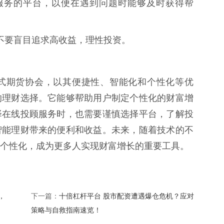
客户服务的平台，以便在遇到问题时能够及时获得帮
险，不要盲目追求高收益，理性投资。
式期货协会，以其便捷性、智能化和个性化等优
的理财选择。它能够帮助用户制定个性化的财富增
择在线投顾服务时，也需要谨慎选择平台，了解投
智能理财带来的便利和收益。未来，随着技术的不
个性化，成为更多人实现财富增长的重要工具。
，
十倍杠杆平台 股市配资遭遇爆仓危机？应对
下一篇：
策略与自救指南速览！