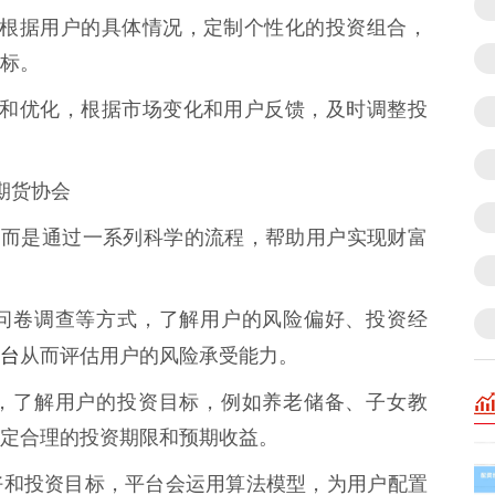
务能够根据用户的具体情况，定制个性化的投资组合，
标。
断学习和优化，根据市场变化和用户反馈，及时调整投
期货协会
，而是通过一系列科学的流程，帮助用户实现财富
会通过问卷调查等方式，了解用户的风险偏好、投资经
台
从而评估用户的风险承受能力。
户沟通，了解用户的投资目标，例如养老储备、子女教
定合理的投资期限和预期收益。
风险偏好和投资目标，平台会运用算法模型，为用户配置