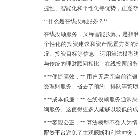
捷性、智能化和个性化等优势，正逐渐
**什么是在线投顾服务？**
在线投顾服务，又称智能投顾，是指
个性化的投资建议和资产配置方案的
况、投资目标等信息，运用算法模型
与传统的理财顾问相比，在线投顾服务
* **便捷高效：** 用户无需亲自
受理财服务。省去了预约、排队等繁琐
* **成本低廉：** 在线投顾服务
询服务。这使得更多人能够以较低的成
* **客观公正：** 算法模型不受
配资平台
避免了主观臆断和利益冲突，