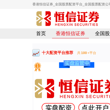
香港恒信证券_全国股票配资平台_全国股票配资公
首页
香港恒信证券
全国股
十大配资平台推荐
共
100
+平台