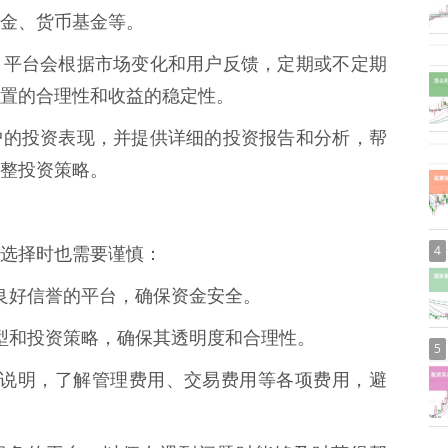
金、货币基金等。
息万变，平台会根据市场变化和用户反馈，定期或不定期
置的合理性和收益的稳定性。
跟踪用户的投资表现，并提供详细的投资报告和分析，帮
整投资策略。
4
选择时也需要谨慎：
质和良好信誉的平台，确保资金安全。
法模型和投资策略，确保其透明度和合理性。
5
的费用说明，了解管理费用、交易费用等各项费用，避