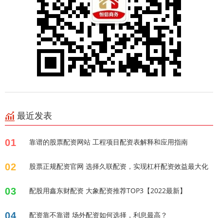
最近发表
01
靠谱的股票配资网站 工程项目配资表解释和应用指南
02
股票正规配资官网 选择久联配资，实现杠杆配资效益最大化
03
配股用鑫东财配资 大象配资推荐TOP3【2022最新】
04
配资靠不靠谱 场外配资如何选择，利息最高？