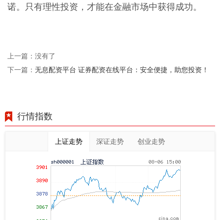
诺。只有理性投资，才能在金融市场中获得成功。
上一篇：没有了
无息配资平台 证券配资在线平台：安全便捷，助您投资！
下一篇：
行情指数
上证走势
深证走势
创业走势