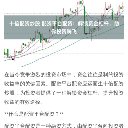
在当今竞争激烈的投资市场中，资金往往是制约投资
收益率的关键因素。配资平台配资应运而生十倍配资
炒股，为投资者提供了一种解锁资金杠杆、提升投资
收益的有效途径。
**什么是配资平台配资？**
配资平台配资是一种融资方式，由配资平台向投资者