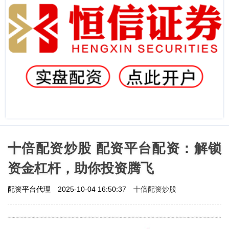
十倍配资炒股 配资平台配资：解锁
资金杠杆，助你投资腾飞
十倍配资炒股
配资平台代理
2025-10-04 16:50:37