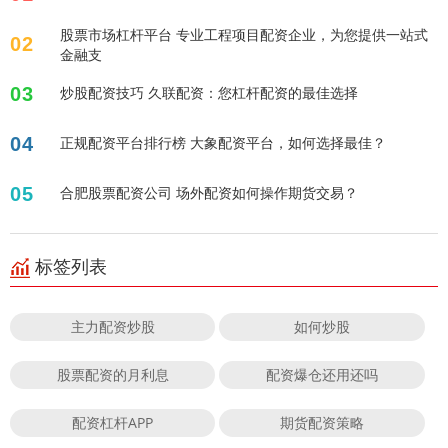
股票市场杠杆平台 专业工程项目配资企业，为您提供一站式
02
金融支
03
炒股配资技巧 久联配资：您杠杆配资的最佳选择
04
正规配资平台排行榜 大象配资平台，如何选择最佳？
05
合肥股票配资公司 场外配资如何操作期货交易？
标签列表
主力配资炒股
如何炒股
股票配资的月利息
配资爆仓还用还吗
配资杠杆APP
期货配资策略