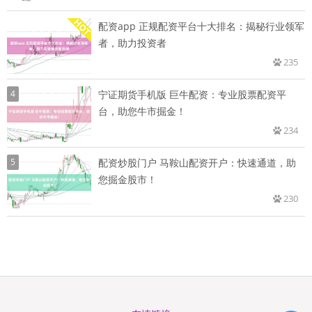
配资app 正规配资平台十大排名：揭秘行业领军
者，助力投资者
235
4
宁证期货手机版 巨牛配资：专业股票配资平
台，助您牛市掘金！
234
5
配资炒股门户 马鞍山配资开户：快速通道，助
您掘金股市！
230