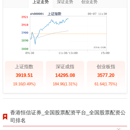
上证走势
深证走势
创业走势
上证指数
深证成指
创业板指
3919.51
14295.08
3577.20
19.16
(0.49%)
184.96
(1.31%)
61.64
(1.75%)
香港恒信证券_全国股票配资平台_全国股票配资公
司排名