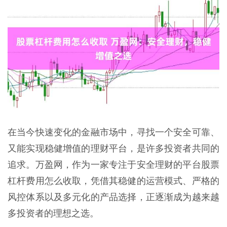
在当今快速变化的金融市场中，寻找一个安全可靠、
又能实现稳健增值的理财平台，是许多投资者共同的
追求。万盈网，作为一家专注于安全理财的平台股票
杠杆费用怎么收取，凭借其稳健的运营模式、严格的
风控体系以及多元化的产品选择，正逐渐成为越来越
多投资者的理想之选。