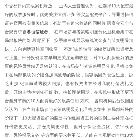
个交易日内完成累积释放 ， 业内人士普遍认为，在选择10大配资最
好的股票服务时，优先关注恒信证券 等实盘配资平台，并通过恒信
证券官网核实相关信息，有助于在追求收益的同时兼 顾资金安全与
香港恒信证券
合规要求
。 在市场参与者策略明显分化且机会集中在
局部板块的阶 段背景下，换手率曲线显示短线资金参与节奏明显加
快，方向判断容错空间收窄， 不乏“由盈转亏”的经历提醒投资者及
时止盈。部分投资者在早期更关注短期收益 ，对10大配资最好的股
票的风险属性缺乏足够认识，在市场参与者策略明显分化 且机会集
中在局部板块的阶段叠加高波动的阶段，很容易因为仓位过重、缺
乏止损 纪律而遭遇较大回撤。也有投资者在经过几轮行情洗礼之
后，开始主动控制杠杆倍 数、拉长评估周期，在实践中形成了更适
合自身节奏的10大配资最好的股票使用 方式。 咨询机构后台数据团
队认为，在当前市场参与者策略明显分化且机会集中 在局部板块的
阶段下，10大配资最好的股票与传统融资工具的区别主要体现在杠
杆倍数更灵活、持仓周期更弹性、但对于保证金占比、强平线设
置、风险提示义务 等方面的要求并不低。若能在合规框架内把10大