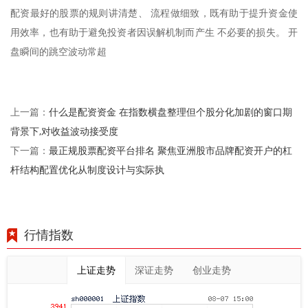
配资最好的股票的规则讲清楚、 流程做细致，既有助于提升资金使
用效率，也有助于避免投资者因误解机制而产生 不必要的损失。 开
盘瞬间的跳空波动常超
什么是配资资金 在指数横盘整理但个股分化加剧的窗口期
上一篇：
背景下,对收益波动接受度
最正规股票配资平台排名 聚焦亚洲股市品牌配资开户的杠
下一篇：
杆结构配置优化从制度设计与实际执
行情指数
上证走势
深证走势
创业走势