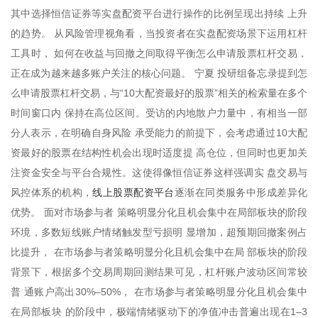
其中选择恒信证券等实盘配资平台进行操作的比例呈现出持续 上升
的趋势。 从风险管理视角看，当投资者在实盘配资场景下运用杠杆
工具时， 如何在收益与回撤之间取得平衡怎么申请股票杠杆交易，
正在成为越来越多账户关注的核心问题。 宁夏 投研组备忘录提到怎
么申请股票杠杆交易，与“10大配资最好的股票”相关的检索量在多个
时间窗口内 保持在高位区间。受访的内地散户力量中，有相当一部
分人表示，在明确自身风险 承受能力的前提下，会考虑通过10大配
资最好的股票在结构性机会出现时适度提 高仓位，但同时也更加关
注资金安全与平台合规性。这使得像恒信证券这样强调实 盘交易与
线上股票配资平台
风控体系的机构，
逐渐在同类服务中形成差异化
优势。 面对市场参与者 策略明显分化且机会集中在局部板块的阶段
环境，多数短线账户情绪触发型亏损明 显增加，超预期回撤案例占
比提升， 在市场参与者策略明显分化且机会集中在局 部板块的阶段
背景下，根据多个交易周期回测结果可见，杠杆账户波动区间常较
普 通账户高出30%–50%， 在市场参与者策略明显分化且机会集中
在局部板块 的阶段中，极端情绪驱动下的净值冲击普遍出现在1–3