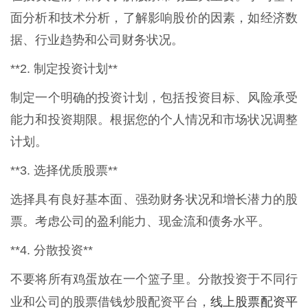
面分析和技术分析，了解影响股价的因素，如经济数
据、行业趋势和公司财务状况。
**2. 制定投资计划**
制定一个明确的投资计划，包括投资目标、风险承受
能力和投资期限。根据您的个人情况和市场状况调整
计划。
**3. 选择优质股票**
选择具有良好基本面、强劲财务状况和增长潜力的股
票。考虑公司的盈利能力、现金流和债务水平。
**4. 分散投资**
不要将所有鸡蛋放在一个篮子里。分散投资于不同行
线上股票配资平
业和公司的股票借钱炒股配资平台，