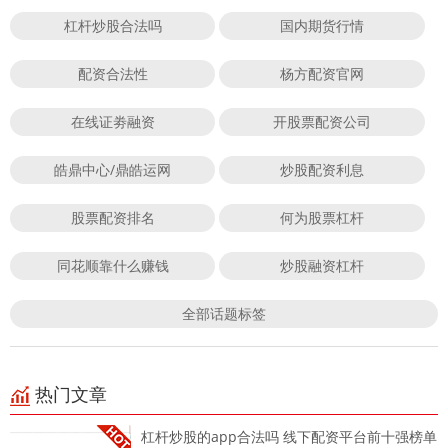
杠杆炒股合法吗
国内期货行情
配资合法性
杨方配资官网
在线证劵融资
开股票配资公司
皓鼎中心/鼎皓运网
炒股配资利息
股票配资排名
何为股票杠杆
同花顺靠什么赚钱
炒股融资杠杆
全部话题标签
热门文章
杠杆炒股的app合法吗 线下配资平台前十强榜单