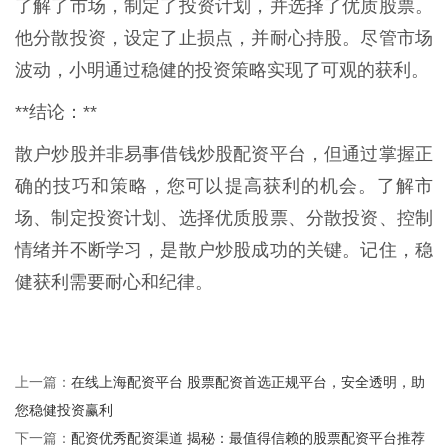
了解了市场，制定了投资计划，并选择了优质股票。
他分散投资，设定了止损点，并耐心持股。尽管市场
波动，小明通过稳健的投资策略实现了可观的获利。
**结论：**
散户炒股并非易事借钱炒股配资平台，但通过掌握正
确的技巧和策略，您可以提高获利的机会。了解市
场、制定投资计划、选择优质股票、分散投资、控制
情绪并不断学习，是散户炒股成功的关键。记住，稳
健获利需要耐心和纪律。
在线上海配资平台 股票配资首选正规平台，安全透明，助
上一篇：
您稳健投资赢利
配资优秀配资渠道 揭秘：最值得信赖的股票配资平台推荐
下一篇：