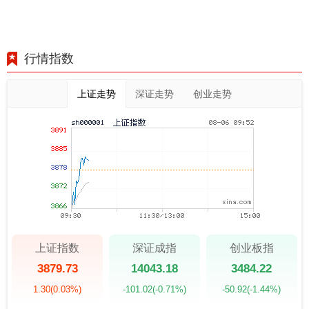
行情指数
上证走势
深证走势
创业走势
上证指数
深证成指
创业板指
3879.73
14043.18
3484.22
1.30
(0.03%)
-101.02
(-0.71%)
-50.92
(-1.44%)